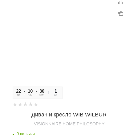
22
10
30
48
1
дн
час
мин
сек
шт
Диван и кресло WIB WILBUR
VISIONNAIRE HOME PHILOSOPHY
В наличии