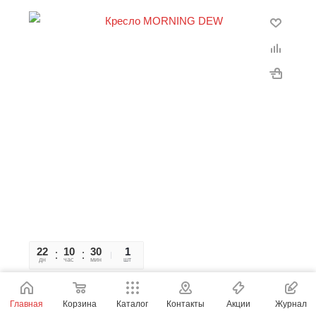
22
10
30
48
1
дн
час
мин
сек
шт
Кресло MORNING DEW
Главная
Корзина
Каталог
Контакты
Акции
Журнал