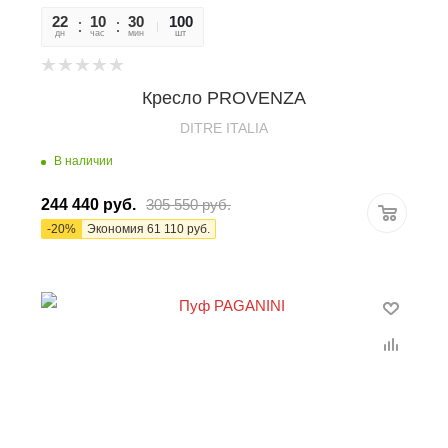
22
10
30
48
100
дн
час
мин
сек
шт
Кресло PROVENZA
DITRE ITALIA
В наличии
244 440
руб.
305 550
руб.
-
20
%
Экономия
61 110
руб.