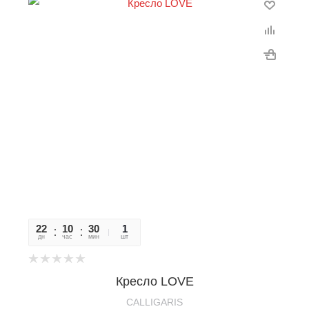
22
10
30
48
1
дн
час
мин
сек
шт
Кресло LOVE
CALLIGARIS