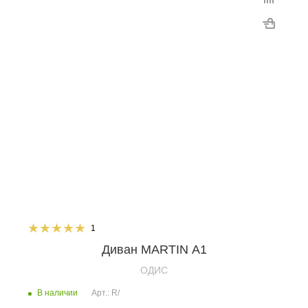
1
Диван MARTIN А1
OДИС
В наличии
Арт.: R/