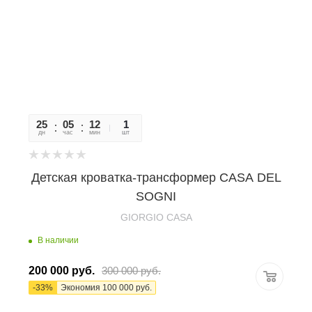
25
05
12
46
1
дн
час
мин
сек
шт
Детская кроватка-трансформер CASA DEL
SOGNI
GIORGIO CASA
В наличии
200 000
руб.
300 000
руб.
-
33
%
Экономия
100 000
руб.