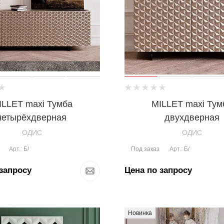
ILLET maxi Тумба
MILLET maxi Тум
четырёхдверная
двухдверная
OДИС
OДИС
Под заказ
Арт.: Б/
Арт.: Б/
запросу
Цена по запросу
Новинка