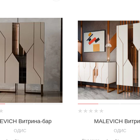
EVICH Витрина-бар
MALEVICH Витри
OДИС
OДИС