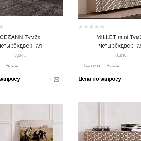
CEZANN Тумба
MILLET mini Тум
четырёхдверная
четырёхдверна
OДИС
OДИС
Под заказ
Арт.: Б/
Арт.: Б/
запросу
Цена по запросу