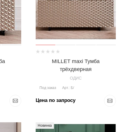
ба
MILLET maxi Тумба
трёхдверная
OДИС
Под заказ
Арт.: Б/
Цена по запросу
Новинка