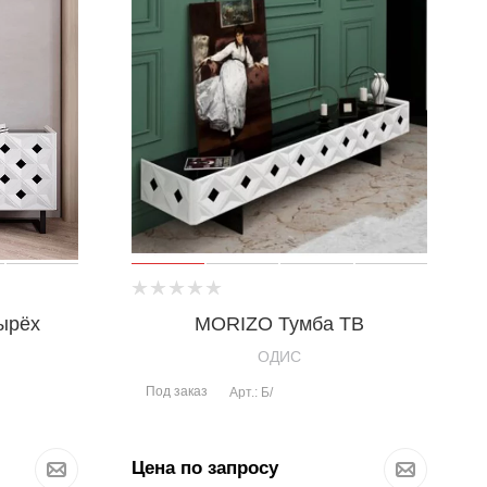
ырёх
MORIZO Тумба ТВ
OДИС
Под заказ
Арт.: Б/
Цена по запросу