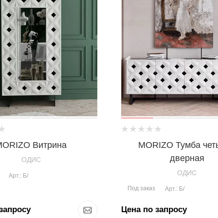
MORIZO Витрина
MORIZO Тумба чет
дверная
OДИС
OДИС
Арт.: Б/
Под заказ
Арт.: Б/
запросу
Цена по запросу