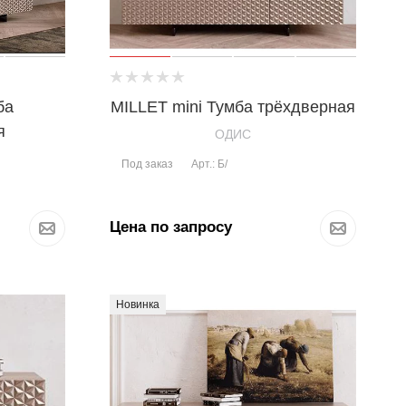
ба
MILLET mini Тумба трёхдверная
я
OДИС
Под заказ
Арт.: Б/
Цена по запросу
Новинка