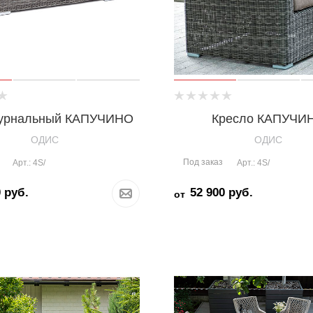
журнальный КАПУЧИНО
Кресло КАПУЧИ
OДИС
OДИС
Под заказ
Арт.: 4S/
Арт.: 4S/
0
руб.
52 900
руб.
от