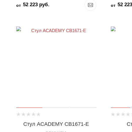
52 223
руб.
52 22
от
от
Стул ACADEMY CB1671-E
С