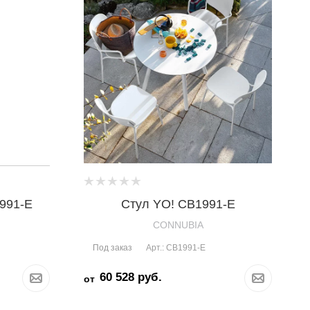
991-E
Стул YO! CB1991-E
CONNUBIA
Под заказ
Арт.: CB1991-E
60 528
руб.
от