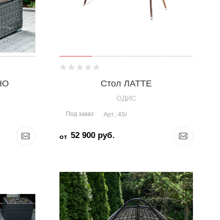
НО
Стол ЛАТТЕ
OДИС
Под заказ
Арт.: 4S/
52 900
руб.
от