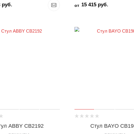
3
руб.
15 415
руб.
от
тул ABBY CB2192
Стул BAYO CB19