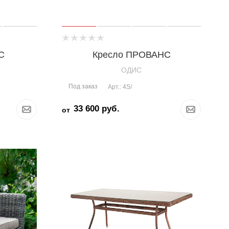
С
Кресло ПРОВАНС
OДИС
Под заказ
Арт.: 4S/
33 600
руб.
от