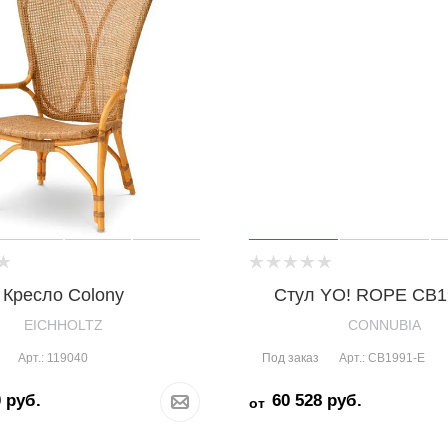
Кресло Colony
Стул YO! ROPE CB1
EICHHOLTZ
CONNUBIA
Под заказ
Арт.: 119040
Арт.: CB1991-E
0
руб.
60 528
руб.
от