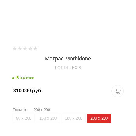
Матрас Morbidone
LORDFLEX’S
В наличии
310 000
руб.
Размер
—
200 х 200
90 х 200
160 х 200
180 х 200
200 х 200